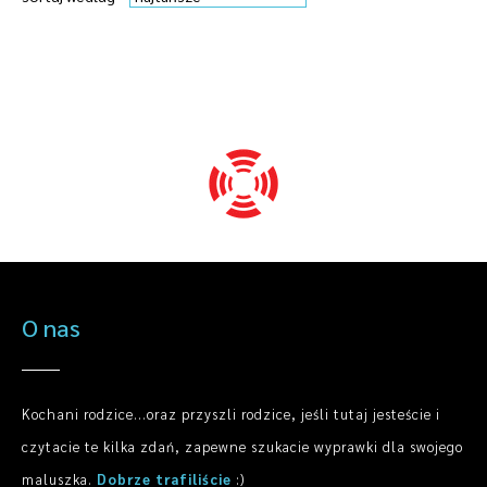
O nas
Kochani rodzice...oraz przyszli rodzice, jeśli tutaj jesteście i
czytacie te kilka zdań, zapewne szukacie wyprawki dla swojego
maluszka.
Dobrze trafiliście
:)