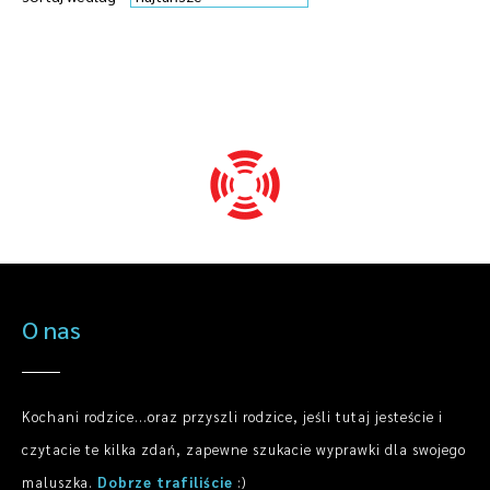
O nas
Kochani rodzice...oraz przyszli rodzice, jeśli tutaj jesteście i
czytacie te kilka zdań, zapewne szukacie wyprawki dla swojego
maluszka.
Dobrze trafiliście
:)