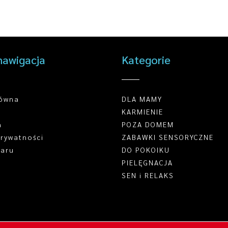
nawigacja
Kategorie
łówna
DLA MAMY
KARMIENIE
n
POZA DOMEM
prywatności
ZABAWKI SENSORYCZNE
waru
DO POKOIKU
PIELĘGNACJA
SEN i RELAKS